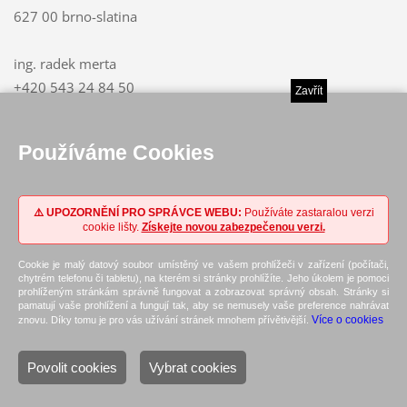
627 00 brno-slatina
ing. radek merta
+420 543 24 84 50
Zavřít
+420 777 32 32 75
merta@geodeti-brno.cz
Používáme Cookies
ing. petr rovný
+420 543 24 84 50
⚠️ UPOZORNĚNÍ PRO SPRÁVCE WEBU:
Používáte zastaralou verzi
+420 608 73 04 36
cookie lišty.
Získejte novou zabezpečenou verzi.
rovny@geodeti-brno.cz
Cookie je malý datový soubor umístěný ve vašem prohlížeči v zařízení (počítači,
chytrém telefonu či tabletu), na kterém si stránky prohlížíte. Jeho úkolem je pomoci
prohlíženým stránkám správně fungovat a zobrazovat správný obsah. Stránky si
pamatují vaše prohlížení a fungují tak, aby se nemusely vaše preference nahrávat
Více o cookies
znovu. Díky tomu je pro vás užívání stránek mnohem přívětivější.
© 2011 Všechna práva vyhrazena.
Vytvořte si web zdarma!
Povolit cookies
Vybrat cookies