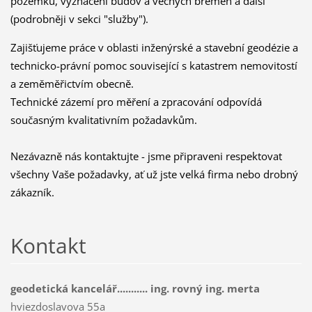
pozemků, vyznačení budov a věcných břemen a další
(podrobněji v sekci "služby").
Zajišťujeme práce v oblasti inženýrské a stavební geodézie a
technicko-právní pomoc související s katastrem nemovitostí
a zeměměřictvím obecně.
Technické zázemí pro měření a zpracování odpovídá
současným kvalitativním požadavkům.
Nezávazně nás kontaktujte - jsme připraveni respektovat
všechny Vaše požadavky, ať už jste velká firma nebo drobný
zákazník.
Kontakt
geodetická kancelář........... ing. rovný ing. merta
hviezdoslavova 55a